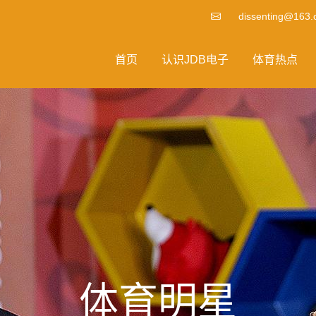
dissenting@163
首页
认识JDB电子
体育热点
体育明星