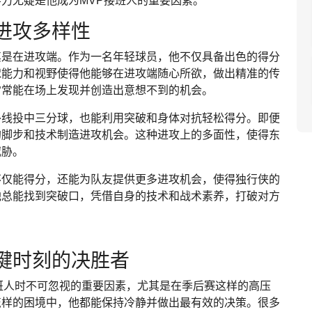
力无疑是他成为MVP接班人的重要因素。
进攻多样性
其是在进攻端。作为一名年轻球员，他不仅具备出色的得分
球能力和视野使得他能够在进攻端随心所欲，做出精准的传
常常能在场上发现并创造出意想不到的机会。
外线投中三分球，也能利用突破和身体对抗轻松得分。即便
的脚步和技术制造进攻机会。这种进攻上的多面性，使得东
威胁。
不仅能得分，还能为队友提供更多进攻机会，使得独行侠的
他总能找到突破口，凭借自身的技术和战术素养，打破对方
键时刻的决胜者
班人时不可忽视的重要因素，尤其是在季后赛这样的高压
怎样的困境中，他都能保持冷静并做出最有效的决策。很多