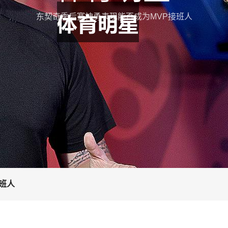
东契奇季后赛神勇表现能否成为MVP接班人
班人