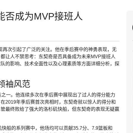
能否成为MVP接班人
表现再次引起了广泛的关注。他在季后赛中的神勇表现，无
都让人不禁思考：东契奇是否具备成为未来MVP接班人
球队的影响、技术全面性以及心理素质等方面详细分析，探
领袖风范
员之一。他连续多次在季后赛中展现出了过人的得分能力
在2019年季后赛首次亮相时，东契奇就以惊人的得分和
尽管最终败给了强大的洛杉矶快船，但东契奇的表现无疑赢
快船的系列赛中，他场均可以贡献35.7分、7.9篮板和