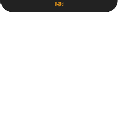
崛起
导航
订
认识JDB电子
体育热点
订
是世
体育明星
集团服务
全球
接洽JDB电子官网
登
最