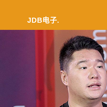
JDB电子
.