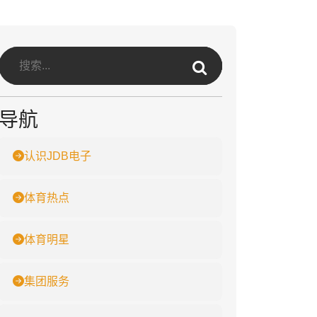
导航
认识JDB电子
体育热点
体育明星
集团服务