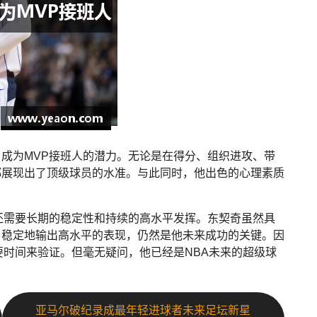
成为MVP接班人的潜力。无论是在得分、组织进攻、带
都展现出了顶级球员的水准。与此同时，他出色的心理素质
。
还需要长期的稳定性和持续的高水平发挥。东契奇虽然具
、稳定地输出高水平的表现，仍然是他未来成功的关键。因
要时间来验证。但毫无疑问，他已经是NBA未来的超级球
亚马尔破纪录成最年轻进球者未来足坛新星