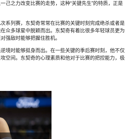
一己之力改变比赛的走势，这种“关键先生”的特质，正是
几次系列赛，东契奇常常在比赛的关键时刻完成绝杀或者是
他在众多球星中脱颖而出。东契奇有着比很多年轻球员更为
面对强敌时能够把握住胜机。
遇逆境时能够挺身而出。在一些关键的季后赛时刻，他不仅
进攻空间。东契奇的心理素质和他对于比赛的把控能力，极