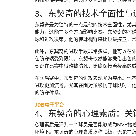
奇都能保持稳定，带领队友迎难而上，这种领导
3、东契奇的技术全面性与
东契奇最为独特的一点是他的技术全面性，尤
能力，还能在多个方面影响比赛。东契奇的控
球和进攻决策。他的传球视野堪比顶级控卫，
此外，东契奇的进攻手段非常多样。他可以在
在防守端受到限制，东契奇依然能够凭借出色
契奇在比赛中很难被防死，始终保持着极高的
在季后赛中，东契奇的进攻表现尤为突出。他
进攻更加流畅。尤其在面对顶级防守球队时，
的防守体系。
JDB电子平台
4、东契奇的心理素质：关
心理素质是评判一个球员是否能够成为MVP接
环境下。东契奇的心理素质堪称顶级，无论在