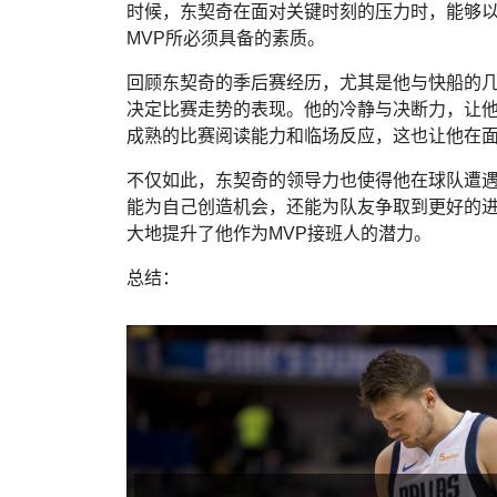
时候，东契奇在面对关键时刻的压力时，能够以
MVP所必须具备的素质。
回顾东契奇的季后赛经历，尤其是他与快船的
决定比赛走势的表现。他的冷静与决断力，让
成熟的比赛阅读能力和临场反应，这也让他在
不仅如此，东契奇的领导力也使得他在球队遭
能为自己创造机会，还能为队友争取到更好的
大地提升了他作为MVP接班人的潜力。
总结：