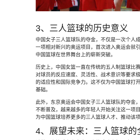
3、三人篮球的历史意义
中国女子三人篮球队的夺金，不仅是一次个人
一项相对新兴的奥运项目，首次进入奥运会就
中国篮球在世界舞台上的崭新突破。
历史上，中国女篮一直在传统的五人制篮球比
对球员的反应速度、灵活性、战术意识等要求
的适应性和国际竞争力。这不仅为中国篮球打
基础。
此外，东京奥运会中国女子三人篮球队的夺金
不断普及，越来越多的年轻人开始关注这一项
为中国篮球培养更多的三人篮球人才、推动该
4、展望未来：三人篮球的