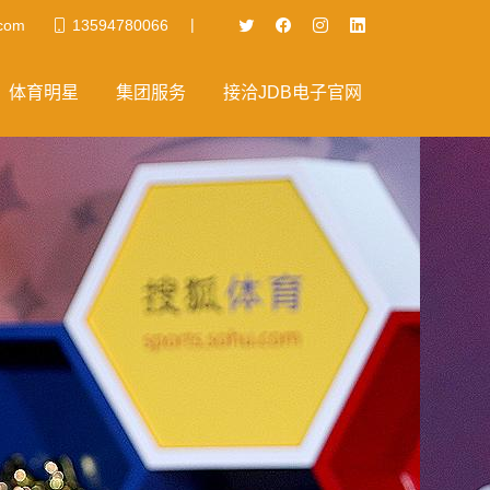
|
.com
13594780066
体育明星
集团服务
接洽JDB电子官网