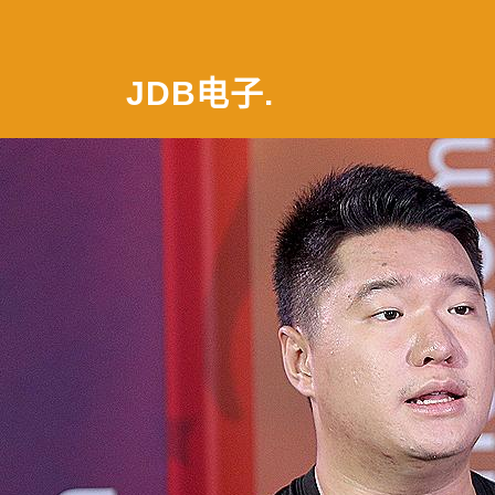
JDB电子
.