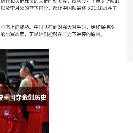
队协作和关键球员的关键时刻发挥，成功应对了俄罗斯队的
及李月汝的篮下得分，都让中国队最终以21:18战胜了
是心态上的成熟。中国队在面对强大对手时，始终保持冷
迫的比赛态度，正是她们能够在压力下逆袭的原因。