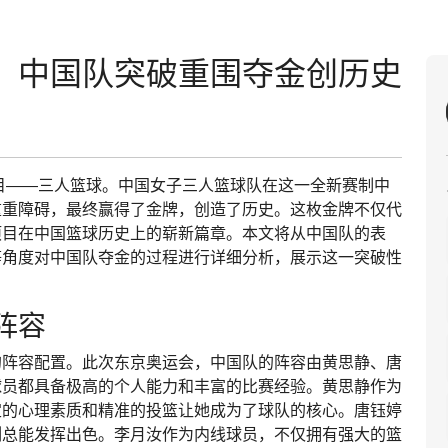
：中国队突破重围夺金创历史
项目——三人篮球。中国女子三人篮球队在这一全新赛制中
重重障碍，最终赢得了金牌，创造了历史。这枚金牌不仅代
项目在中国篮球历史上的崭新篇章。本文将从中国队的表
等角度对中国队夺金的过程进行详细分析，展示这一突破性
阵容
的阵容配置。此次东京奥运会，中国队的阵容由黄思静、唐
球员都具备极高的个人能力和丰富的比赛经验。黄思静作为
定的心理素质和精准的投篮让她成为了球队的核心。唐钰婷
刻总能发挥出色。李月汝作为内线球员，不仅拥有强大的篮