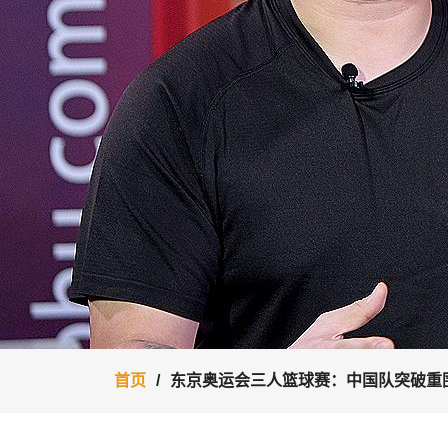
首页
东京奥运会三人篮球赛：中国队突破重