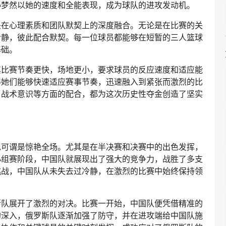
孙梦然以她的速度和全能表现，成为球队的进攻发动机。
是在心理素质和团队默契上的深度融合。无论是在比赛的关
冷静，彼此配合默契。每一位球员都能够在短暂的三人篮球
基础。
其比赛节奏更快，场地更小，要求球员的反应速度和适应能
得她们能够快速适应赛事节奏，迅速融入到紧张而激烈的比
、战术意识等方面的配合，都为这次历史性夺金创造了坚实
现可谓是惊艳全场。尤其是在半决赛和决赛中的出色发挥，
小组赛阶段，中国队就展现出了强大的竞争力，战胜了多支
挑战，中国队从未失去过冷静，在激烈的比赛中始终保持领
斯队展开了激烈的对决。比赛一开始，中国队便凭借精准的
的深入，俄罗斯队逐渐加强了防守，并在进攻端给中国队施