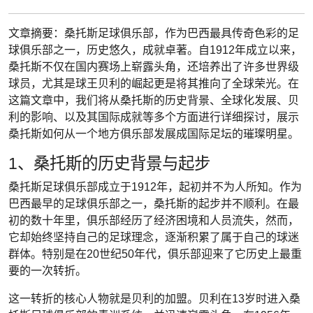
文章摘要：桑托斯足球俱乐部，作为巴西最具传奇色彩的足
球俱乐部之一，历史悠久，成就卓著。自1912年成立以来，
桑托斯不仅在国内赛场上崭露头角，还培养出了许多世界级
球员，尤其是球王贝利的崛起更是将其推向了全球荣光。在
这篇文章中，我们将从桑托斯的历史背景、全球化发展、贝
利的影响、以及其国际成就等多个方面进行详细探讨，展示
桑托斯如何从一个地方俱乐部发展成国际足坛的璀璨明星。
1、桑托斯的历史背景与起步
桑托斯足球俱乐部成立于1912年，起初并不为人所知。作为
巴西最早的足球俱乐部之一，桑托斯的起步并不顺利。在最
初的数十年里，俱乐部经历了经济困境和人员流失，然而，
它却始终坚持自己的足球理念，逐渐积累了属于自己的球迷
群体。特别是在20世纪50年代，俱乐部迎来了它历史上最重
要的一次转折。
这一转折的核心人物就是贝利的加盟。贝利在13岁时进入桑