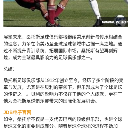
展望未来，桑托斯足球俱乐部将继续秉承创新与传承相结合
的理念，力争在南美乃至全球足球领域中占据一席之地。通
过不断提升青训系统、拓展国际市场，桑托斯有望再创辉
煌，成为全球最具影响力的足球俱乐部之一。
总结：
桑托斯足球俱乐部从1912年创立至今，经历了多个阶段的变
革与发展，尤其是在贝利的带领下，俱乐部成为了全球足坛
的传奇之一。贝利的影响力不仅在于他的个人成就，更在于
他为桑托斯足球俱乐部带来的国际化发展机会。
JDB电子官网
如今，桑托斯不仅是一支代表巴西的顶级俱乐部，也是全球
足球文化的重要组成部分。随着足球全球化的进程不断加