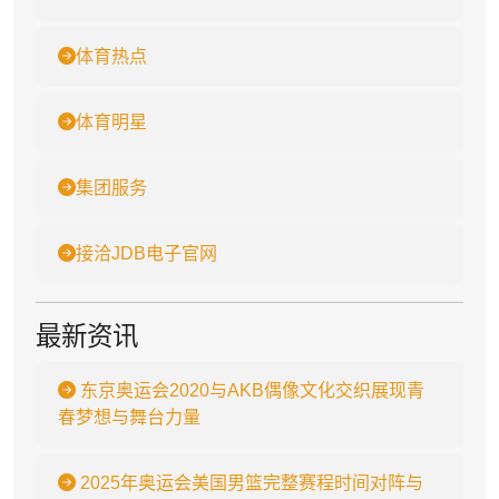
体育热点
体育明星
集团服务
接洽JDB电子官网
最新资讯
东京奥运会2020与AKB偶像文化交织展现青
春梦想与舞台力量
2025年奥运会美国男篮完整赛程时间对阵与