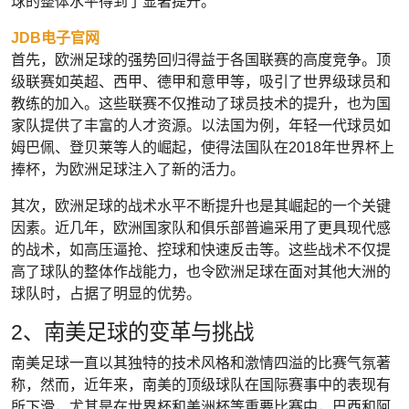
球的整体水平得到了显著提升。
JDB电子官网
首先，欧洲足球的强势回归得益于各国联赛的高度竞争。顶
级联赛如英超、西甲、德甲和意甲等，吸引了世界级球员和
教练的加入。这些联赛不仅推动了球员技术的提升，也为国
家队提供了丰富的人才资源。以法国为例，年轻一代球员如
姆巴佩、登贝莱等人的崛起，使得法国队在2018年世界杯上
捧杯，为欧洲足球注入了新的活力。
其次，欧洲足球的战术水平不断提升也是其崛起的一个关键
因素。近几年，欧洲国家队和俱乐部普遍采用了更具现代感
的战术，如高压逼抢、控球和快速反击等。这些战术不仅提
高了球队的整体作战能力，也令欧洲足球在面对其他大洲的
球队时，占据了明显的优势。
2、南美足球的变革与挑战
南美足球一直以其独特的技术风格和激情四溢的比赛气氛著
称，然而，近年来，南美的顶级球队在国际赛事中的表现有
所下滑，尤其是在世界杯和美洲杯等重要比赛中，巴西和阿