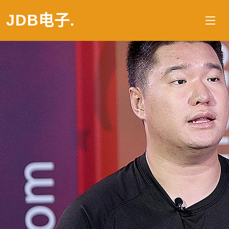
JDB电子
.