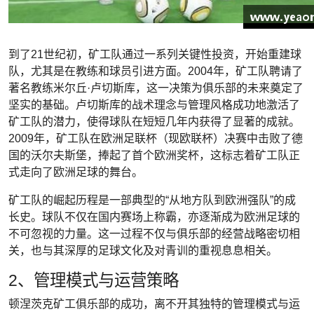
到了21世纪初，矿工队通过一系列关键性投资，开始重建球
队，尤其是在教练和球员引进方面。2004年，矿工队聘请了
著名教练米尔丘·卢切斯库，这一决策为俱乐部的未来奠定了
坚实的基础。卢切斯库的战术理念与管理风格成功地激活了
矿工队的潜力，使得球队在短短几年内获得了显著的成就。
2009年，矿工队在欧洲足联杯（现欧联杯）决赛中击败了德
国的沃尔夫斯堡，捧起了首个欧洲奖杯，这标志着矿工队正
式走向了欧洲足球的舞台。
矿工队的崛起历程是一部典型的“从地方队到欧洲强队”的成
长史。球队不仅在国内赛场上称霸，亦逐渐成为欧洲足球的
不可忽视的力量。这一过程不仅与俱乐部的经营战略密切相
关，也与其深厚的足球文化及对青训的重视息息相关。
2、管理模式与运营策略
顿涅茨克矿工俱乐部的成功，离不开其独特的管理模式与运