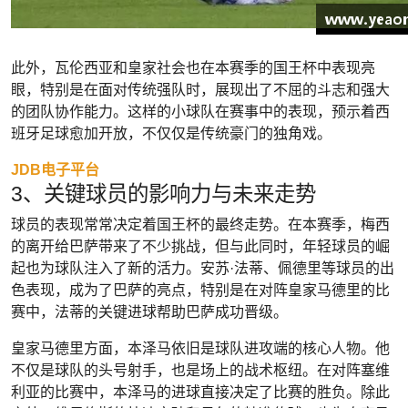
此外，瓦伦西亚和皇家社会也在本赛季的国王杯中表现亮
眼，特别是在面对传统强队时，展现出了不屈的斗志和强大
的团队协作能力。这样的小球队在赛事中的表现，预示着西
班牙足球愈加开放，不仅仅是传统豪门的独角戏。
JDB电子平台
3、关键球员的影响力与未来走势
球员的表现常常决定着国王杯的最终走势。在本赛季，梅西
的离开给巴萨带来了不少挑战，但与此同时，年轻球员的崛
起也为球队注入了新的活力。安苏·法蒂、佩德里等球员的出
色表现，成为了巴萨的亮点，特别是在对阵皇家马德里的比
赛中，法蒂的关键进球帮助巴萨成功晋级。
皇家马德里方面，本泽马依旧是球队进攻端的核心人物。他
不仅是球队的头号射手，也是场上的战术枢纽。在对阵塞维
利亚的比赛中，本泽马的进球直接决定了比赛的胜负。除此