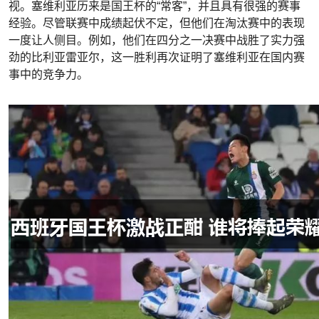
视。塞维利亚历来是国王杯的“常客”，并且具有很强的赛事
经验。尽管联赛中成绩起伏不定，但他们在淘汰赛中的表现
一度让人侧目。例如，他们在四分之一决赛中战胜了实力强
劲的比利亚雷亚尔，这一胜利再次证明了塞维利亚在国内赛
事中的竞争力。