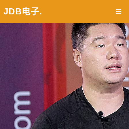
JDB电子
.