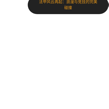
法甲风云再起：浪漫与竞技的完美
碰撞
JDB电子
.
JDB电子·「中国」官方网站✅🏆『yeaon.com』🏆✅
界顶级真人游戏让生活更精彩!为国内游戏玩家打造的
最顶级乐趣游戏APP,提供下载、入口、首页、平台、
陆、官网、二十四小时专属客服在线服务!全球最安全,
信誉,最公平的平台运营商!