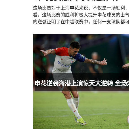
这场比赛对于上海申花来说，不仅是一场胜利
看，这场比赛的胜利将极大提升申花球员的士
的逆袭证明了在中超联赛中，任何一支球队都