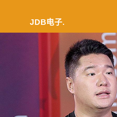
JDB电子
.