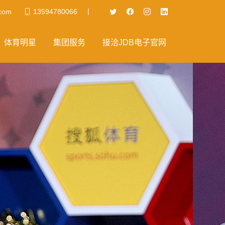
|
.com
13594780066
体育明星
集团服务
接洽JDB电子官网