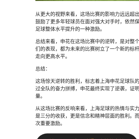
从更大的视野来看，这场比赛的影响力远远超
鼓励了更多年轻球员在面对强大对手时，依然
足球整体水平提升的一种激励。
总结来看，申花在这场比赛中的逆转，是对整
们的表现，都为未来的比赛树立了一个新的标
走向更高水平。
总结：
这场惊天逆转的胜利，标志着上海申花足球队
过全队的奋力拼搏，申花最终实现了逆袭，证
量。
从这场比赛的反响来看，上海足球的热情与实
是三分的收获，更是信念和精神层面的胜利。
次重要激励。