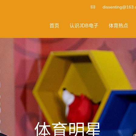
dissenting@163
首页
认识JDB电子
体育热点
体育明星