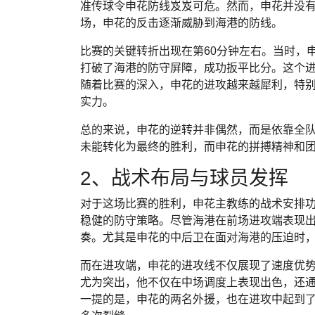
准传球令申花防线岌岌可危。然而，申花并没
场，申花的反击逐渐威胁到海港的防线。
比赛的关键转折出现在第60分钟左右。当时，
打破了海港的防守屏障，成功扳平比分。这个
随着比赛的深入，申花的进攻越来越犀利，特
实力。
总的来说，申花的逆转并非偶然，而是依靠全
未能转化为最终的胜利，而申花的拼搏精神和
2、战术布局与球员发挥
对于这场比赛的胜利，申花主教练的战术安排
稳健的防守策略。尽管海港在前场进攻端表现
奏。尤其是申花的中后卫在面对海港的压迫时
而在进攻端，申花的进攻线不仅展现了速度优
尤为突出，他不仅在中场调度上表现出色，还
一提的是，申花的两名外援，也在进攻中起到