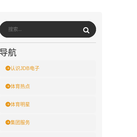
导航
认识JDB电子
体育热点
体育明星
集团服务