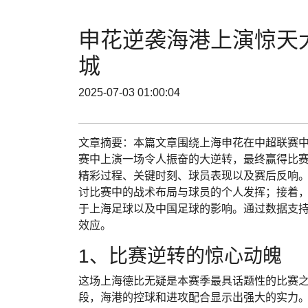
申花逆袭海港上演惊天
城
2025-07-03 01:00:04
文章摘要：本篇文章围绕上海申花在中超联赛
赛中上演一场令人振奋的大逆转，最终赢得比
精彩过程、关键时刻、球员表现以及赛后反响
讨比赛中的战术布局与球员的个人发挥；接着
于上海足球以及中国足球的影响。通过数据支
效应。
1、比赛逆转的惊心动魄
这场上海德比无疑是本赛季最具话题性的比赛
段，海港的控球和进攻配合显示出强大的实力