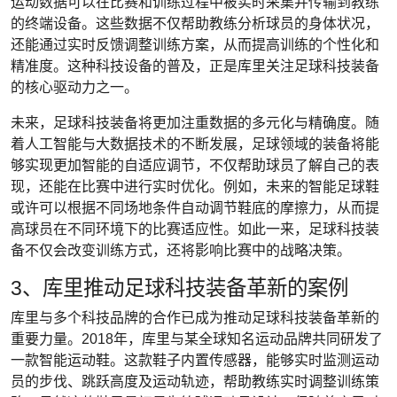
运动数据可以在比赛和训练过程中被实时采集并传输到教练
的终端设备。这些数据不仅帮助教练分析球员的身体状况，
还能通过实时反馈调整训练方案，从而提高训练的个性化和
精准度。这种科技设备的普及，正是库里关注足球科技装备
的核心驱动力之一。
未来，足球科技装备将更加注重数据的多元化与精确度。随
着人工智能与大数据技术的不断发展，足球领域的装备将能
够实现更加智能的自适应调节，不仅帮助球员了解自己的表
现，还能在比赛中进行实时优化。例如，未来的智能足球鞋
或许可以根据不同场地条件自动调节鞋底的摩擦力，从而提
高球员在不同环境下的比赛适应性。如此一来，足球科技装
备不仅会改变训练方式，还将影响比赛中的战略决策。
3、库里推动足球科技装备革新的案例
库里与多个科技品牌的合作已成为推动足球科技装备革新的
重要力量。2018年，库里与某全球知名运动品牌共同研发了
一款智能运动鞋。这款鞋子内置传感器，能够实时监测运动
员的步伐、跳跃高度及运动轨迹，帮助教练实时调整训练策