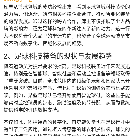
库里从篮球领域的成功经验出发，看到足球领域科技装备的
潜力后，他逐渐开始与相关科技企业合作，推动智能化装备
的跨界发展。通过这样的跨界合作，库里不仅拓展了个人品
牌的影响力，还为足球科技的革新注入了新的动力。这一行
为不仅符合个人品牌的塑造方向，也契合了全球运动装备市
场不断向数字化、智能化发展的趋势。
2、足球科技装备的现状与发展趋势
随着运动员对技术要求的提高，足球科技装备近年来发展迅
速，特别是在智能球、智能鞋垫和运动监控设备等领域取得
了重要突破。目前，全球范围内的顶级俱乐部和国家队已开
始采用这些高科技产品，借此提升球员的训练效率与比赛表
现。例如，某些足球队已经开始使用智能球鞋，这些鞋子能
够实时监控球员的步态、跑动速度及负荷分配，从而为教练
提供科学的训练数据支持。
不仅如此，科技装备的数字化、可穿戴设备也在足球行业中
得到了广泛应用。通过植入传感器的球衣和护腿板，球员的