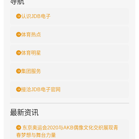
导航
认识JDB电子
体育热点
体育明星
集团服务
接洽JDB电子官网
最新资讯
东京奥运会2020与AKB偶像文化交织展现青
春梦想与舞台力量