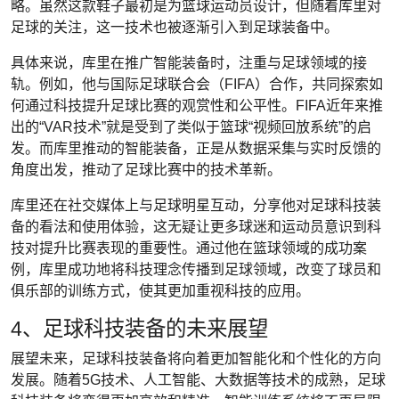
略。虽然这款鞋子最初是为篮球运动员设计，但随着库里对
足球的关注，这一技术也被逐渐引入到足球装备中。
具体来说，库里在推广智能装备时，注重与足球领域的接
轨。例如，他与国际足球联合会（FIFA）合作，共同探索如
何通过科技提升足球比赛的观赏性和公平性。FIFA近年来推
出的“VAR技术”就是受到了类似于篮球“视频回放系统”的启
发。而库里推动的智能装备，正是从数据采集与实时反馈的
角度出发，推动了足球比赛中的技术革新。
库里还在社交媒体上与足球明星互动，分享他对足球科技装
备的看法和使用体验，这无疑让更多球迷和运动员意识到科
技对提升比赛表现的重要性。通过他在篮球领域的成功案
例，库里成功地将科技理念传播到足球领域，改变了球员和
俱乐部的训练方式，使其更加重视科技的应用。
4、足球科技装备的未来展望
展望未来，足球科技装备将向着更加智能化和个性化的方向
发展。随着5G技术、人工智能、大数据等技术的成熟，足球