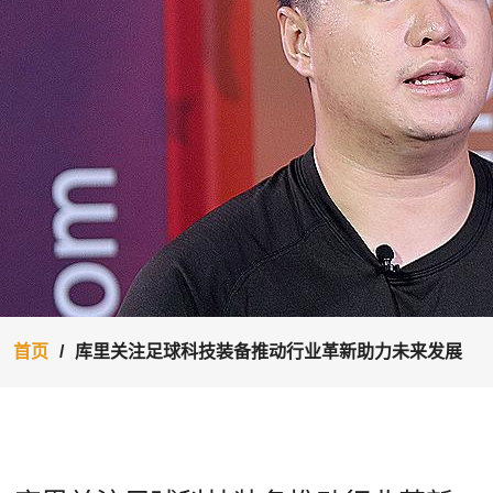
首页
库里关注足球科技装备推动行业革新助力未来发展