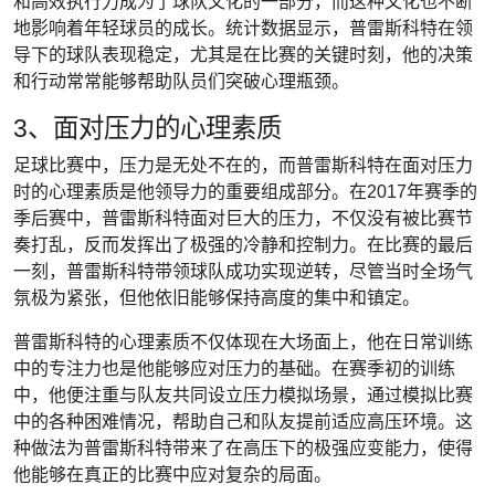
和高效执行力成为了球队文化的一部分，而这种文化也不断
地影响着年轻球员的成长。统计数据显示，普雷斯科特在领
导下的球队表现稳定，尤其是在比赛的关键时刻，他的决策
和行动常常能够帮助队员们突破心理瓶颈。
3、面对压力的心理素质
足球比赛中，压力是无处不在的，而普雷斯科特在面对压力
时的心理素质是他领导力的重要组成部分。在2017年赛季的
季后赛中，普雷斯科特面对巨大的压力，不仅没有被比赛节
奏打乱，反而发挥出了极强的冷静和控制力。在比赛的最后
一刻，普雷斯科特带领球队成功实现逆转，尽管当时全场气
氛极为紧张，但他依旧能够保持高度的集中和镇定。
普雷斯科特的心理素质不仅体现在大场面上，他在日常训练
中的专注力也是他能够应对压力的基础。在赛季初的训练
中，他便注重与队友共同设立压力模拟场景，通过模拟比赛
中的各种困难情况，帮助自己和队友提前适应高压环境。这
种做法为普雷斯科特带来了在高压下的极强应变能力，使得
他能够在真正的比赛中应对复杂的局面。