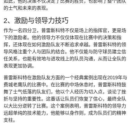
如此，他的决策不仅决定了比赛的胜负，也影响了整个团队
的士气和未来的表现。
2、激励与领导力技巧
作为一名四分卫，普雷斯科特不仅是场上的指挥官，更是场
下的激励者。他的领导力不仅仅体现在比赛中的决策和指
挥，还体现在如何激励队友不断追求卓越。普雷斯科特的领
导风格注重个人与团队的结合。他不仅能与防守球员建立信
任关系，也能有效地与进攻线上的队员沟通，从而让全队的
表现更加协调。
普雷斯科特在激励队友方面的一个经典案例出现在2019年与
费城老鹰队的比赛中。在比赛的中场休息时，普雷斯科特鼓
舞了士气低落的队友们，他以个人经历为切入点，谈论了挫
折与坚持的重要性。这番话让队员们恢复了信心，最终全队
以大比分逆转了比赛。这个案例表明，普雷斯科特的领导力
远超单纯的技术能力，他能够以身作则，成为队员们的精神
支柱。