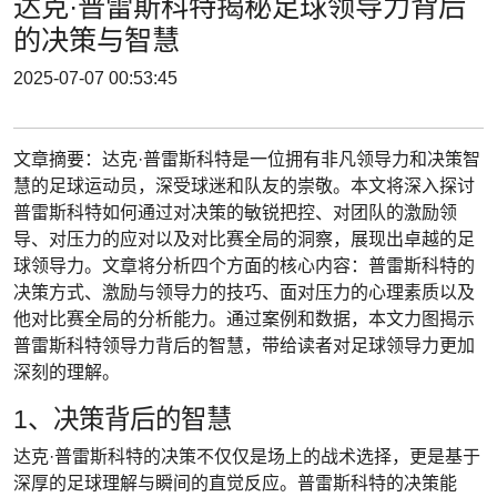
达克·普雷斯科特揭秘足球领导力背后
的决策与智慧
2025-07-07 00:53:45
文章摘要：达克·普雷斯科特是一位拥有非凡领导力和决策智
慧的足球运动员，深受球迷和队友的崇敬。本文将深入探讨
普雷斯科特如何通过对决策的敏锐把控、对团队的激励领
导、对压力的应对以及对比赛全局的洞察，展现出卓越的足
球领导力。文章将分析四个方面的核心内容：普雷斯科特的
决策方式、激励与领导力的技巧、面对压力的心理素质以及
他对比赛全局的分析能力。通过案例和数据，本文力图揭示
普雷斯科特领导力背后的智慧，带给读者对足球领导力更加
深刻的理解。
1、决策背后的智慧
达克·普雷斯科特的决策不仅仅是场上的战术选择，更是基于
深厚的足球理解与瞬间的直觉反应。普雷斯科特的决策能