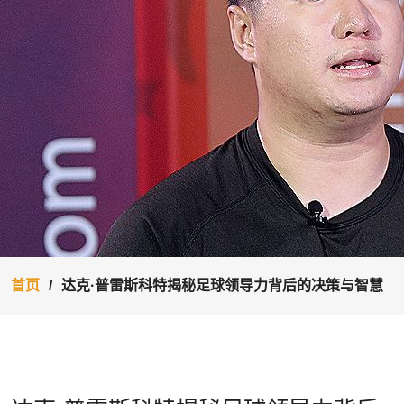
首页
达克·普雷斯科特揭秘足球领导力背后的决策与智慧