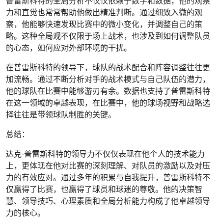
普雷斯科特的全局分析不仅仅依赖于数字和数据，他的观察
力和直觉也常常帮助他做出精准判断。通过细致入微的观
察，他能够快速发现比赛中的微小变化，并调整自己的策
略。这种全局观不仅限于场上战术，也涉及到如何调整队员
的心态，如何应对外部环境的干扰。
在普雷斯科特的领导下，球队的战术配合和阵容调整往往更
加流畅。通过不断分析对手的战术模式与自己队伍的潜力，
他的球队在比赛中能够游刃有余。数据也支持了普雷斯科特
在这一领域的卓越表现，在比赛中，他的球场视野和战略选
择往往是带领球队制胜的关键。
总结：
达克·普雷斯科特的领导力不仅仅表现在他个人的技术能力
上，更体现在他对比赛的深刻理解、对队员的激励以及对压
力的有效应对。通过多年的积累与自我提升，普雷斯科特不
仅赢得了比赛，也赢得了球员和球迷的尊敬。他的决策智
慧、领导技巧、心理素质和全局分析能力构成了他卓越领导
力的核心。