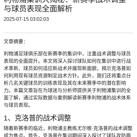
与球员表现全面解析
2025-07-15 03:02:03
文章摘要：
利物浦足球俱乐部在新赛季的集训中，注重战术调整与球员
表现的全面提升。本文将深入探讨球队如何在集训中进行战
术革新、球员如何适应新战术并展现新面貌，揭示克洛普如
何利用现有球员资源制定战术方针。此外，我们还将重点分
析几名关键球员的训练表现及其在未来赛季中的潜在影响
力。本篇文章旨在为球迷与分析师提供关于利物浦集训的全
面了解，通过实际数据与案例解读新赛季利物浦的战术体系
与球员表现。
1、克洛普的战术调整
随着新赛季的临近，利物浦主教练尤尔根·克洛普的战术调整
成为焦点。首先，克洛普在集训期间深入探讨了球队攻防两