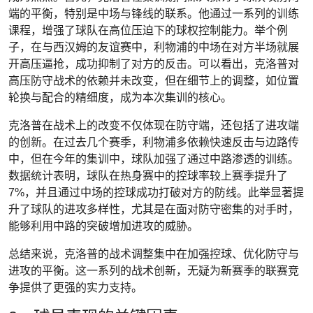
端的平衡，特别是中场与锋线的联系。他通过一系列的训练
课程，增强了球队在高位压迫下的球权控制能力。举个例
子，在与西汉姆的友谊赛中，利物浦的中场在对方半场就展
开高压逼抢，成功抑制了对方的反击。可以看出，克洛普对
高压防守战术的依赖并未改变，但在细节上的调整，如位置
轮换与配合的精细度，成为本次集训的核心。
克洛普在战术上的改变不仅体现在防守端，还包括了进攻端
的创新。在过去几个赛季，利物浦多依赖快速反击与边路传
中，但在今年的集训中，球队加强了通过中路渗透的训练。
数据统计表明，球队在热身赛中的控球率较上赛季提升了
7%，并且通过中场的控球成功打破对方的防线。此举显著提
升了球队的进攻多样性，尤其是在面对防守密集的对手时，
能够利用中路的突破增加进攻的威胁。
总结来说，克洛普的战术调整集中在加强控球、优化防守与
进攻的平衡。这一系列的战术创新，无疑为新赛季的联赛竞
争提供了更强的实力支持。