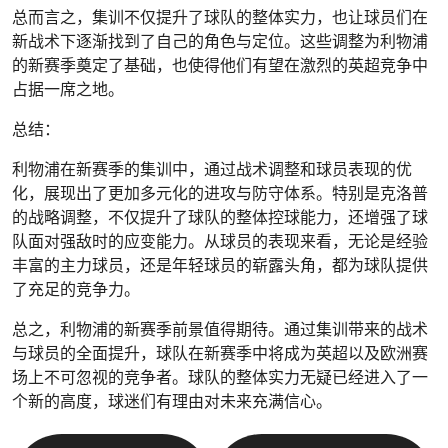
总而言之，集训不仅提升了球队的整体实力，也让球员们在
新战术下逐渐找到了自己的角色与定位。这些调整为利物浦
的新赛季奠定了基础，也使得他们有望在激烈的英超竞争中
占据一席之地。
总结：
利物浦在新赛季的集训中，通过战术调整和球员表现的优
化，展现出了更加多元化的进攻与防守体系。特别是克洛普
的战略调整，不仅提升了球队的整体控球能力，还增强了球
队面对强敌时的应变能力。从球员的表现来看，无论是经验
丰富的主力球员，还是年轻球员的崭露头角，都为球队提供
了充足的竞争力。
总之，利物浦的新赛季前景值得期待。通过集训带来的战术
与球员的全面提升，球队在新赛季中将成为英超以及欧洲赛
场上不可忽视的竞争者。球队的整体实力无疑已经进入了一
个新的高度，球迷们有理由对未来充满信心。