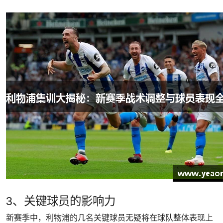
3、关键球员的影响力
新赛季中，利物浦的几名关键球员无疑将在球队整体表现上