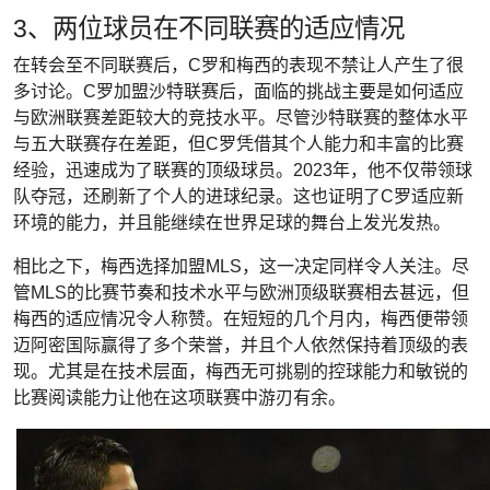
3、两位球员在不同联赛的适应情况
在转会至不同联赛后，C罗和梅西的表现不禁让人产生了很
多讨论。C罗加盟沙特联赛后，面临的挑战主要是如何适应
与欧洲联赛差距较大的竞技水平。尽管沙特联赛的整体水平
与五大联赛存在差距，但C罗凭借其个人能力和丰富的比赛
经验，迅速成为了联赛的顶级球员。2023年，他不仅带领球
队夺冠，还刷新了个人的进球纪录。这也证明了C罗适应新
环境的能力，并且能继续在世界足球的舞台上发光发热。
相比之下，梅西选择加盟MLS，这一决定同样令人关注。尽
管MLS的比赛节奏和技术水平与欧洲顶级联赛相去甚远，但
梅西的适应情况令人称赞。在短短的几个月内，梅西便带领
迈阿密国际赢得了多个荣誉，并且个人依然保持着顶级的表
现。尤其是在技术层面，梅西无可挑剔的控球能力和敏锐的
比赛阅读能力让他在这项联赛中游刃有余。