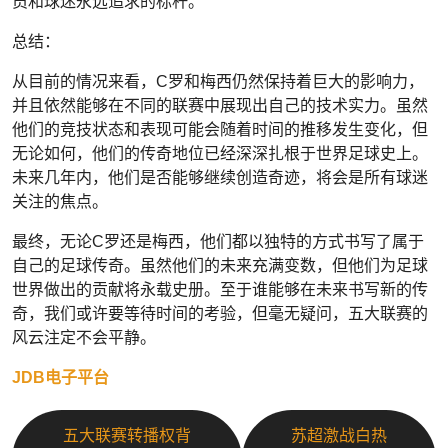
员和球迷永远追求的标杆。
总结：
从目前的情况来看，C罗和梅西仍然保持着巨大的影响力，
并且依然能够在不同的联赛中展现出自己的技术实力。虽然
他们的竞技状态和表现可能会随着时间的推移发生变化，但
无论如何，他们的传奇地位已经深深扎根于世界足球史上。
未来几年内，他们是否能够继续创造奇迹，将会是所有球迷
关注的焦点。
最终，无论C罗还是梅西，他们都以独特的方式书写了属于
自己的足球传奇。虽然他们的未来充满变数，但他们为足球
世界做出的贡献将永载史册。至于谁能够在未来书写新的传
奇，我们或许要等待时间的考验，但毫无疑问，五大联赛的
风云注定不会平静。
JDB电子平台
五大联赛转播权背
苏超激战白热