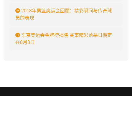
2018年男篮奥运会回顾：精彩瞬间与传奇球
员的表现
东京奥运会金牌榜揭晓 赛事精彩落幕日期定
在8月8日
JDB电子
.
JDB电子·「中国」官方网站✅🏆『yeaon.com』🏆✅是世界顶级真人