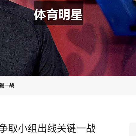
键一战
 争取小组出线关键一战