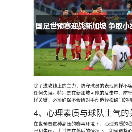
除了进攻线上的主力，防守球员的表现同样不
任何失误。特别是在新加坡可能的反击中，防
样关键，必须确保不会给对手创造轻松破门的
4、心理素质与球队士气的
在世预赛这种高压的赛事环境下，心理素质的
张和焦虑。尤其是在落后的情况下，如何调整