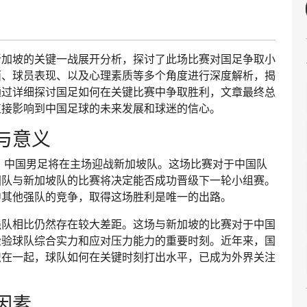
新加坡的关键一战展开分析，探讨了此场比赛对国足争取小
面、球员表现、以及心理素质等多个角度进行深度解析，揭
通过详细探讨国足如何在关键比赛中争取胜利，文章最终总
直接影响到中国足球的未来发展和球迷的信心。
与意义
段，中国男足将在主场迎战新加坡队。这场比赛对于中国队
国队与新加坡队的比赛将决定能否成功晋级下一轮小组赛。
中其他强队的竞争，取得这场胜利是唯一的出路。
强队相比仍然存在较大差距。这场与新加坡的比赛对于中国
检验球队综合实力和应对压力能力的重要时刻。近年来，国
织在一起，球队如何在关键时刻打出水平，已成为外界关注
因素