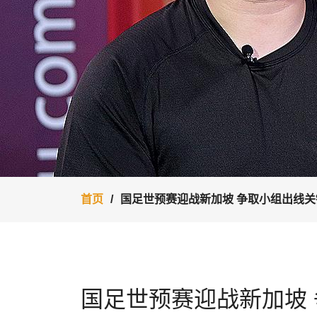
首页
国足世预赛迎战新加坡 争取小组出线关
国足世预赛迎战新加坡