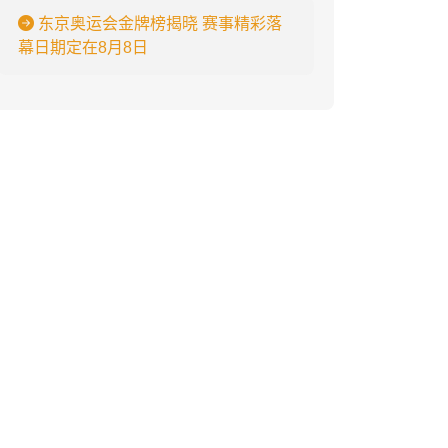
东京奥运会金牌榜揭晓 赛事精彩落
幕日期定在8月8日