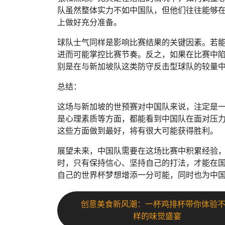
队虽然整体实力不如中国队，但他们往往能够
上做好充分准备。
球队士气同样是影响比赛结果的关键因素。若
进而可能掌控比赛节奏。反之，如果在比赛中
别是在与新加坡队这类防守反击型球队的较量
总结：
这场与新加坡的世预赛对中国队来说，注定是
是心理素质等方面，都能看到中国队在面对压
这些方面做到最好，将有很大可能获得胜利。
展望未来，中国队需要在这场比赛中积累经验
时，只有保持信心、坚持自己的打法，才能在
自己的世界杯梦想增添一分可能，同时也为中
创意美食新风潮：一杯鸡排杯带你体验
样的味觉盛宴