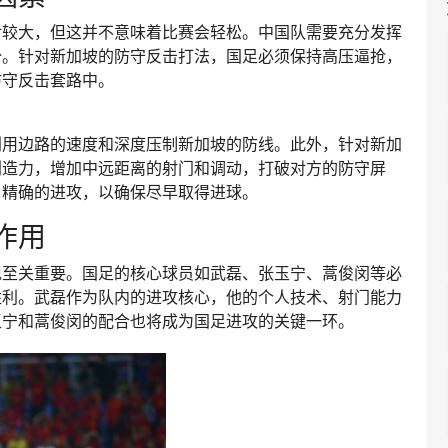
对较大，但这并不意味着比赛会轻松。中国队需要充分发挥
势。针对新加坡的防守反击打法，国足必须保持高压逼抢，
防守反击套路中。
利用边路的速度和深度压制新加坡的防线。此外，针对新加
创造力，增加中远距离的射门和调动，打破对方的防守屏
、精确的进攻，以确保尽早取得进球。
作用
现至关重要。国足的核心球员如武磊、张玉宁、蒿俊闵等必
胜利。武磊作为队内的进攻核心，他的个人技术、射门能力
玉宁和蒿俊闵的配合也将成为国足进攻的关键一环。