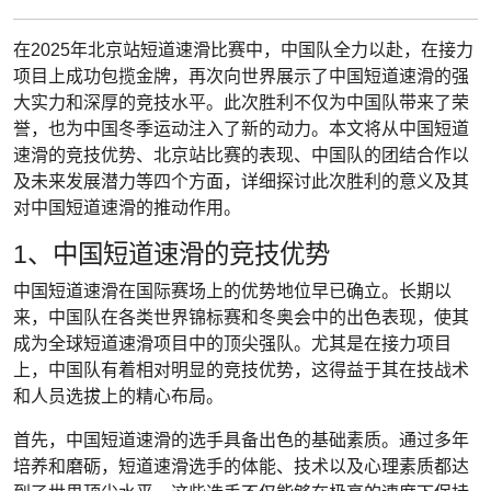
在2025年北京站短道速滑比赛中，中国队全力以赴，在接力
项目上成功包揽金牌，再次向世界展示了中国短道速滑的强
大实力和深厚的竞技水平。此次胜利不仅为中国队带来了荣
誉，也为中国冬季运动注入了新的动力。本文将从中国短道
速滑的竞技优势、北京站比赛的表现、中国队的团结合作以
及未来发展潜力等四个方面，详细探讨此次胜利的意义及其
对中国短道速滑的推动作用。
1、中国短道速滑的竞技优势
中国短道速滑在国际赛场上的优势地位早已确立。长期以
来，中国队在各类世界锦标赛和冬奥会中的出色表现，使其
成为全球短道速滑项目中的顶尖强队。尤其是在接力项目
上，中国队有着相对明显的竞技优势，这得益于其在技战术
和人员选拔上的精心布局。
首先，中国短道速滑的选手具备出色的基础素质。通过多年
培养和磨砺，短道速滑选手的体能、技术以及心理素质都达