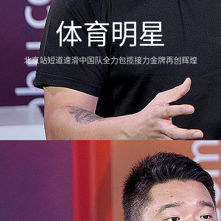
体育明星
北京站短道速滑中国队全力包揽接力金牌再创辉煌