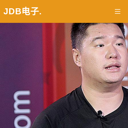
JDB电子
.