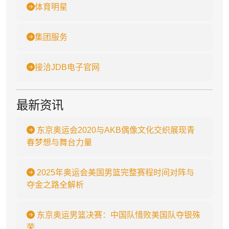
体育明星
集团服务
接洽JDB电子官网
最新资讯
东京奥运会2020与AKB偶像文化交织展现青
春梦想与舞台力量
2025年奥运会美国男篮完整赛程时间对阵与
夺金之路全解析
东京奥运男篮决赛：中国队惜败美国队夺银殊
荣