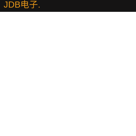
JDB电子
.
JDB电子·「中国」官方网站✅🏆『yeaon.com』🏆✅是世界顶级真人
游戏让生活更精彩!为国内游戏玩家打造的全球最顶级乐趣游戏APP,
提供下载、入口、首页、平台、登陆、官网、二十四小时专属客服在
线服务!全球最安全,最信誉,最公平的平台运营商!
社交平台
导航
认识JDB电子
体育热点
体育明星
集团服务