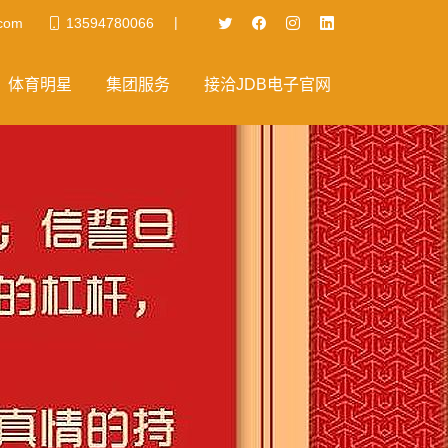
|
.com
13594780066
体育明星
集团服务
接洽JDB电子官网