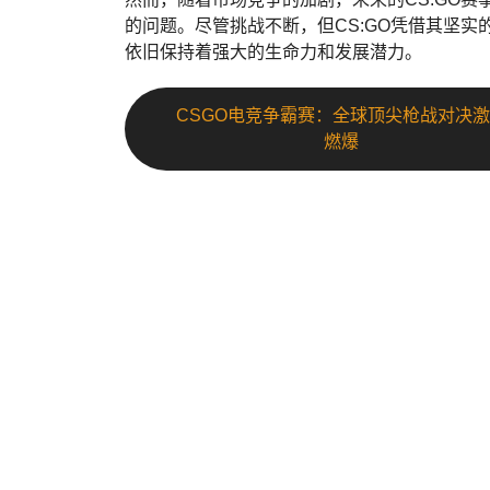
的问题。尽管挑战不断，但CS:GO凭借其坚
依旧保持着强大的生命力和发展潜力。
CSGO电竞争霸赛：全球顶尖枪战对决
燃爆
JDB电子
.
JDB电子·「中国」官方网站✅🏆『yeaon.com』🏆✅
界顶级真人游戏让生活更精彩!为国内游戏玩家打造的