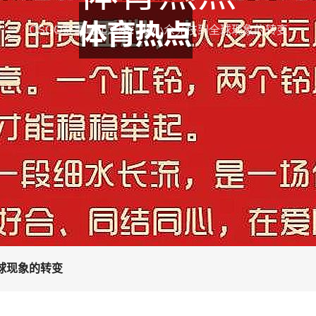
CSGO赛事崛起之路：从小众竞技到全球现象的转变
球现象的转变