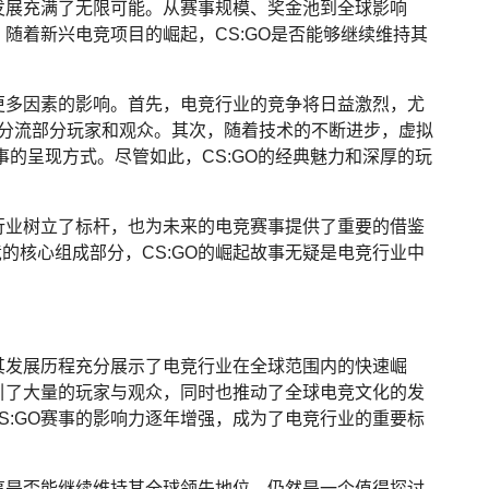
来发展充满了无限可能。从赛事规模、奖金池到全球影响
，随着新兴电竞项目的崛起，CS:GO是否能够继续维持其
到更多因素的影响。首先，电竞行业的竞争将日益激烈，尤
可能会分流部分玩家和观众。其次，随着技术的不断进步，虚拟
事的呈现方式。尽管如此，CS:GO的经典魅力和深厚的玩
竞行业树立了标杆，也为未来的电竞赛事提供了重要的借鉴
的核心组成部分，CS:GO的崛起故事无疑是电竞行业中
，其发展历程充分展示了电竞行业在全球范围内的快速崛
吸引了大量的玩家与观众，同时也推动了全球电竞文化的发
S:GO赛事的影响力逐年增强，成为了电竞行业的重要标
赛事是否能继续维持其全球领先地位，仍然是一个值得探讨