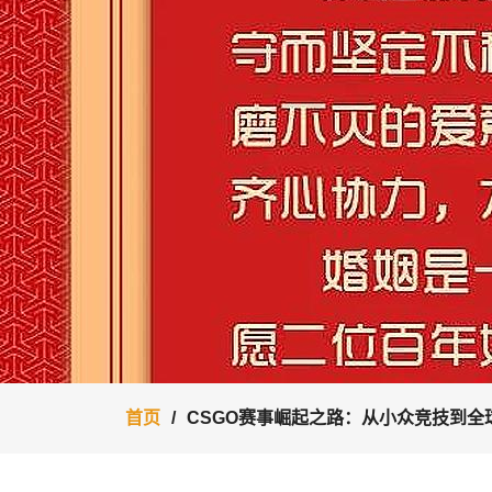
首页
CSGO赛事崛起之路：从小众竞技到全