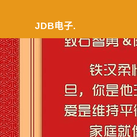
JDB电子
.