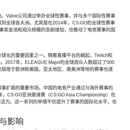
快。Valve公司通过举办全球性赛事，并与多个国际性赛事
到全球各大洲。尤其是在2014年，CS:GO的全球性赛事
与，赛事奖金池和观众规模的急剧增加，也推动了电竞赛事的国
球化的重要因素之一。随着直播平台的崛起，Twitch和
017年，ELEAGUE Major的全球观众人数超过了500
不仅局限于欧洲和美国，亚太地区、南美洲等地的赛事也逐
。
O赛事扩展的重要市场。中国的电竞产业通过与海外赛事的
:GO亚洲邀请赛（CS:GO Asia Championship）在
的活力。这一系列的举措不仅提升了赛事的国际化水平，也
展与影响