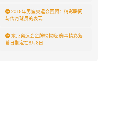
2018年男篮奥运会回顾：精彩瞬间
与传奇球员的表现
东京奥运会金牌榜揭晓 赛事精彩落
幕日期定在8月8日