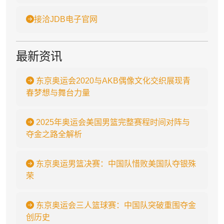
接洽JDB电子官网
最新资讯
东京奥运会2020与AKB偶像文化交织展现青
春梦想与舞台力量
2025年奥运会美国男篮完整赛程时间对阵与
夺金之路全解析
东京奥运男篮决赛：中国队惜败美国队夺银殊
荣
东京奥运会三人篮球赛：中国队突破重围夺金
创历史