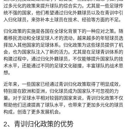
过多元化的政策来提升球队的综合实力。尤其是一些足球传
统不强的国家，他们希望通过归化外籍球员以及在青训中引
入归化球员，来弥补本土球员在技术、经验等方面的不足。
归化政策的实施是各国在全球化背景下的一种应对之策。随
着移民流动和全球足球人才的流动，越来越多的年轻球员选
择加入其他国家的足球体系。归化政策为这些球员提供了机
会，也为国家队注入了新的活力。尤其是在足球青训体系的
构建过程中，通过归化外籍球员，不仅能够提升国家队的技
术水平，还能通过不同的足球文化碰撞，丰富球队的战术思
想。
近年来，一些国家已经通过青训归化政策取得了明显成效，
特别是在欧洲和亚洲，归化球员成为国家队不可忽视的力
量。对于足球水平相对较弱的国家来说，青训归化政策不仅
帮助他们迅速提高了球队水平，也带来了更加多元化的球员
构成，创造了更多发展机会。
2、青训归化政策的优势