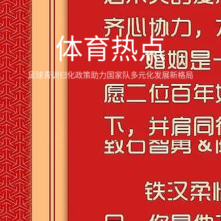
体育热点
足球青训归化政策助力国家队多元化发展新格局