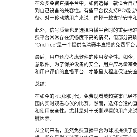
在众多免费直播平台中，如何选择一款适合自
到自己设备的兼容性。有些平台仅支持PC端或
备。对于移动端用户来说，选择一款支持安卓和
此外，信号质量也是选择直播平台时的重要标
费平台常常存在流畅度不高的情况，但部分高
“CricFree”是一个提供高清赛事直播的免
最后，用户还应考虑软件的使用安全性。如今
意软件。为了保护设备的安全，用户应尽量避
和用户评价的直播平台，才能最大程度保证安
总结：
在如今的互联网时代，免费观看英超赛事已经
围内实时观看心仪的比赛。然而，选择合适的
和使用安全性。尤其是对于长期观看的用户来
键因素。
从全局来看，虽然免费直播平台为球迷提供了