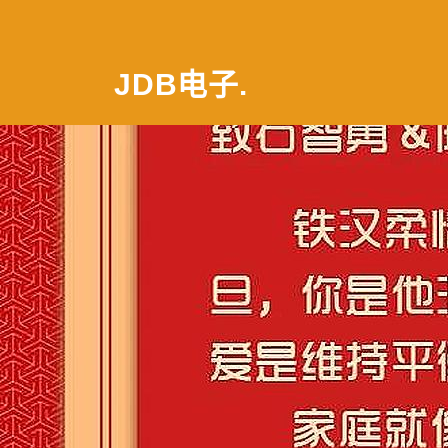
JDB电子
.