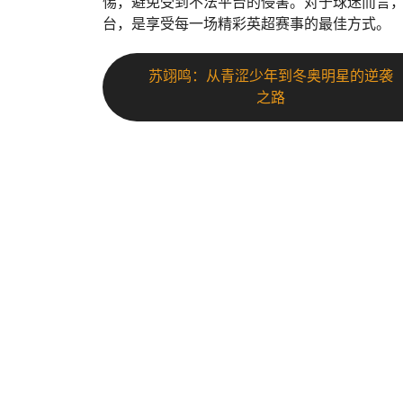
惕，避免受到不法平台的侵害。对于球迷而言
台，是享受每一场精彩英超赛事的最佳方式。
苏翊鸣：从青涩少年到冬奥明星的逆袭
之路
JDB电子
.
JDB电子·「中国」官方网站✅🏆『yeaon.com』🏆✅
界顶级真人游戏让生活更精彩!为国内游戏玩家打造的
最顶级乐趣游戏APP,提供下载、入口、首页、平台、