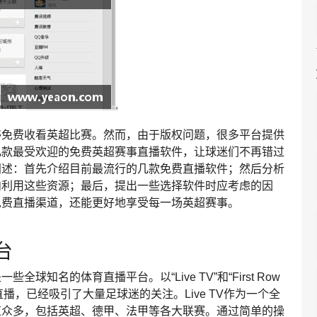
够免费收看英超比赛。然而，由于版权问题，很多平台提供
几款最受欢迎的免费英超赛事直播软件，让球迷们不再错过
阐述：首先介绍目前最流行的几款免费直播软件；然后分析
内利用这些资源；最后，提出一些选择软件时应考虑的因
免费直播渠道，还能更好地享受每一场英超赛事。
台
知名的体育直播平台。以“Live TV”和“First Row
直播，已经吸引了大量足球迷的关注。Live TV作为一个全
道众多，包括英超、德甲、法甲等各大联赛。通过简单的操