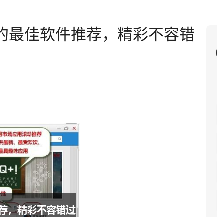
的最佳软件推荐，精彩不容错