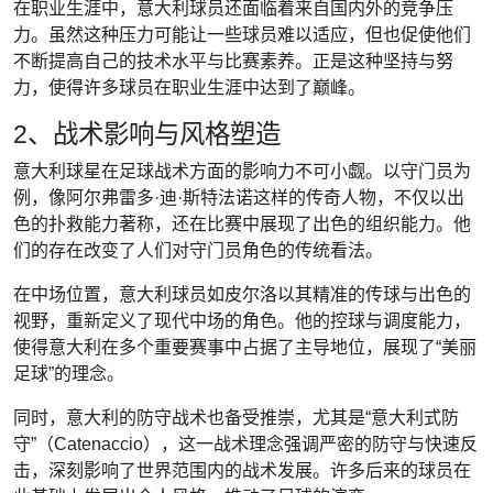
在职业生涯中，意大利球员还面临着来自国内外的竞争压
力。虽然这种压力可能让一些球员难以适应，但也促使他们
不断提高自己的技术水平与比赛素养。正是这种坚持与努
力，使得许多球员在职业生涯中达到了巅峰。
2、战术影响与风格塑造
意大利球星在足球战术方面的影响力不可小觑。以守门员为
例，像阿尔弗雷多·迪·斯特法诺这样的传奇人物，不仅以出
色的扑救能力著称，还在比赛中展现了出色的组织能力。他
们的存在改变了人们对守门员角色的传统看法。
在中场位置，意大利球员如皮尔洛以其精准的传球与出色的
视野，重新定义了现代中场的角色。他的控球与调度能力，
使得意大利在多个重要赛事中占据了主导地位，展现了“美丽
足球”的理念。
同时，意大利的防守战术也备受推崇，尤其是“意大利式防
守”（Catenaccio），这一战术理念强调严密的防守与快速反
击，深刻影响了世界范围内的战术发展。许多后来的球员在