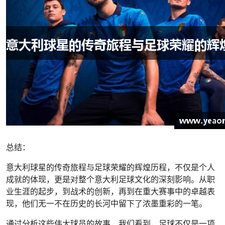
总结：
意大利球星的传奇旅程与足球荣耀的辉煌历程，不仅是个人
成就的体现，更是对整个意大利足球文化的深刻影响。从职
业生涯的起步，到战术的创新，再到在重大赛事中的卓越表
现，他们无一不在历史的长河中留下了浓墨重彩的一笔。
通过分析这些伟大球员的故事，我们看到，足球不仅是一项