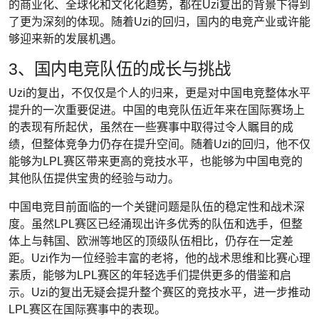
的商业化、全球化和文化化趋势，都在Uzi复出的背景下得到
了更为深刻的体现。随着Uzi的回归，国内的电竞产业或许能
够迎来新的发展机遇。
3、国内电竞队伍的成长与挑战
Uzi的复出，不仅仅是个人的归来，更是对中国电竞整体水平
提升的一次重要促进。中国的电竞队伍近年来在国际赛场上
的表现有所起伏，虽然在一些赛事中取得过令人瞩目的成
绩，但整体竞争力仍存在提升空间。随着Uzi的回归，他不仅
能够为LPL赛区带来更高的竞技水平，也能够为中国电竞的
其他队伍提供宝贵的经验与动力。
中国电竞目前面临的一个关键问题是队伍的稳定性和战术深
度。虽然LPL赛区已经涌现出许多优秀的队伍和选手，但整
体上与韩国、欧洲等地区的顶级队伍相比，仍存在一定差
距。Uzi作为一位经验丰富的老将，他的战术思维和比赛心理
素质，能够为LPL赛区的年轻选手们提供更多的借鉴和启
示。Uzi的复出无疑会提升整个赛区的竞技水平，进一步推动
LPL赛区在国际赛事中的表现。