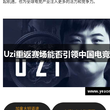
起机遇，也为全球电竞产业注入更多的活力和竞争力。
加拿大短道速