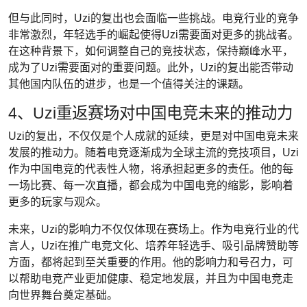
但与此同时，Uzi的复出也会面临一些挑战。电竞行业的竞争
非常激烈，年轻选手的崛起使得Uzi需要面对更多的挑战者。
在这种背景下，如何调整自己的竞技状态，保持巅峰水平，
成为了Uzi需要面对的重要问题。此外，Uzi的复出能否带动
其他国内队伍的进步，也是一个值得关注的课题。
4、Uzi重返赛场对中国电竞未来的推动力
Uzi的复出，不仅仅是个人成就的延续，更是对中国电竞未来
发展的推动力。随着电竞逐渐成为全球主流的竞技项目，Uzi
作为中国电竞的代表性人物，将承担起更多的责任。他的每
一场比赛、每一次直播，都会成为中国电竞的缩影，影响着
更多的玩家与观众。
未来，Uzi的影响力不仅仅体现在赛场上。作为电竞行业的代
言人，Uzi在推广电竞文化、培养年轻选手、吸引品牌赞助等
方面，都将起到至关重要的作用。他的影响力和号召力，可
以帮助电竞产业更加健康、稳定地发展，并且为中国电竞走
向世界舞台奠定基础。