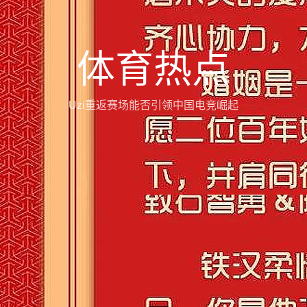
体育热点
Uzi重返赛场能否引领中国电竞崛起