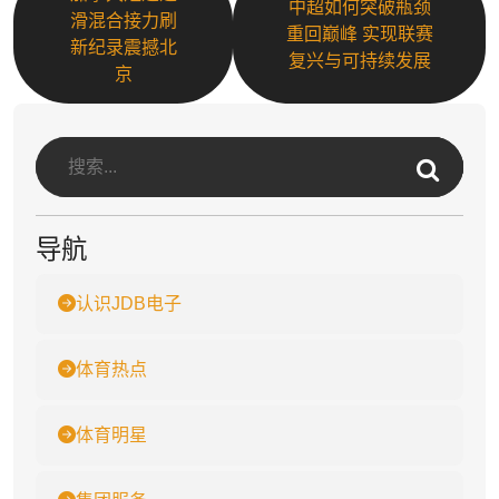
中超如何突破瓶颈
滑混合接力刷
重回巅峰 实现联赛
新纪录震撼北
复兴与可持续发展
京
导航
认识JDB电子
体育热点
体育明星