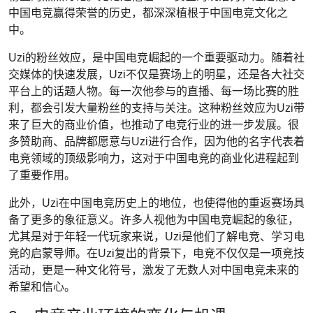
中国电竞赢得荣誉的历史，都深深植根于中国电竞文化之
中。
Uzi的粉丝效应，是中国电竞崛起的一个重要驱动力。随着社
交媒体的快速发展，Uzi不仅是赛场上的明星，还是各大社交
平台上的话题人物。每一次他参与的直播、每一场比赛的胜
利，都会引发大量粉丝的支持与关注。这种粉丝效应为Uzi带
来了巨大的商业价值，也推动了电竞行业的进一步发展。很
多赞助商、品牌都愿意与Uzi进行合作，因为他的名字代表着
电竞领域的顶级影响力，这对于中国电竞的商业化进程起到
了重要作用。
此外，Uzi在中国电竞历史上的地位，也使得他的重返赛场具
备了更多的象征意义。许多人视他为中国电竞崛起的象征，
尤其是对于年轻一代玩家来说，Uzi是他们了解电竞、学习电
竞的启蒙导师。在Uzi复出的背景下，电竞不仅仅是一项竞技
活动，更是一种文化符号，激发了无数人对中国电竞未来的
希望和信心。