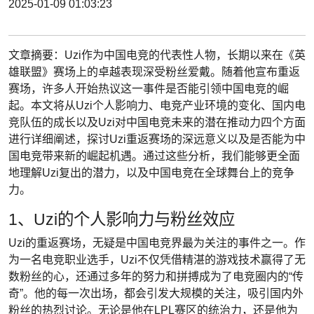
2025-01-09 01:03:23
文章摘要：Uzi作为中国电竞的代表性人物，长期以来在《英
雄联盟》赛场上的卓越表现深受粉丝爱戴。随着他宣布重返
赛场，许多人开始热议这一事件是否能引领中国电竞的崛
起。本文将从Uzi个人影响力、电竞产业环境的变化、国内电
竞队伍的成长以及Uzi对中国电竞未来的潜在推动力四个方面
进行详细阐述，探讨Uzi重返赛场的深远意义以及是否能为中
国电竞带来新的崛起机遇。通过这些分析，我们能够更全面
地理解Uzi复出的潜力，以及中国电竞在全球舞台上的竞争
力。
1、Uzi的个人影响力与粉丝效应
Uzi的重返赛场，无疑是中国电竞界最为关注的事件之一。作
为一名电竞职业选手，Uzi不仅凭借精湛的游戏技术赢得了无
数粉丝的心，还通过多年的努力和拼搏成为了电竞圈内的“传
奇”。他的每一次出场，都会引发大规模的关注，吸引国内外
粉丝的热烈讨论。无论是他在LPL赛区的统治力，还是他为