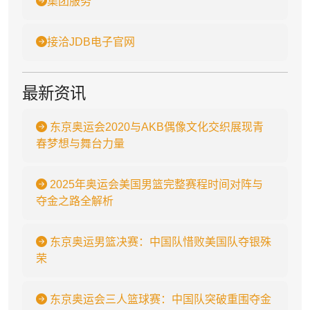
集团服务
接洽JDB电子官网
最新资讯
东京奥运会2020与AKB偶像文化交织展现青
春梦想与舞台力量
2025年奥运会美国男篮完整赛程时间对阵与
夺金之路全解析
东京奥运男篮决赛：中国队惜败美国队夺银殊
荣
东京奥运会三人篮球赛：中国队突破重围夺金