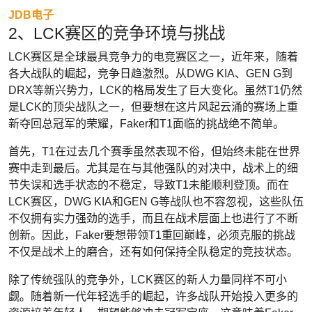
JDB电子
2、LCK赛区的竞争环境与挑战
LCK赛区是全球最具竞争力的电竞赛区之一，近年来，随着
各大战队的崛起，竞争日趋激烈。从DWG KIA、GEN G到
DRX等新兴势力，LCK的格局发生了巨大变化。虽然T1仍然
是LCK的顶尖战队之一，但要想在这片风起云涌的赛场上重
新夺回总冠军的荣耀，Faker和T1面临的挑战绝不简单。
首先，T1在过去几个赛季虽然表现不俗，但始终未能在世界
赛中走到最后。尤其是在与其他强队的对决中，战术上的细
节失误和选手状态的不稳定，导致T1未能顺利登顶。而在
LCK赛区，DWG KIA和GEN G等战队也不容忽视，这些队伍
不仅拥有实力强劲的选手，而且在战术层面上也进行了不断
创新。因此，Faker要想带领T1重回巅峰，必须克服的挑战
不仅是战术上的磨合，还有如何保持全队稳定的竞技状态。
除了传统强队的竞争外，LCK赛区的新人力量同样不可小
觑。随着新一代年轻选手的崛起，许多战队开始投入更多的