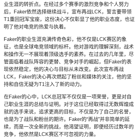
业生涯的转折点。在经过多个赛季的激烈竞争和个人努力
后，Faker依然选择继续战斗，宣布再战LCK，誓言要带领
T1重回冠军宝座，这份决心不仅彰显了他的职业态度，也证
明了他对电竞的热爱与执着。
Faker的职业生涯充满传奇色彩，他不仅是LCK赛区的象
征，也是全球电竞领域的标杆。他对游戏的理解深刻，战术
和操作无一不展现着顶级选手的素养。在过去的几年里，尽
管面临着战队阵容的更替、竞争对手的崛起，但Faker的表
现依然稳定，他的决心与目标从未改变。此次宣布再战
LCK，Faker的决心再次燃起了粉丝和媒体的关注，他的坚
持和自信无疑为T1注入了新的动力。
在Faker的心中，LCK总冠军不仅仅是一项荣誉，更是对自
己职业生涯的总结与证明。对于这位已经取得过无数辉煌成
就的选手来说，追求更高的目标，不仅是为了自己的名誉，
也是为了战队和粉丝的期许。Faker的“再战”并非简单的延
续，而是一次全新的挑战，他渴望证明，即便经历过数年的
竞争，他依然是LCK赛区不可忽视的力量。