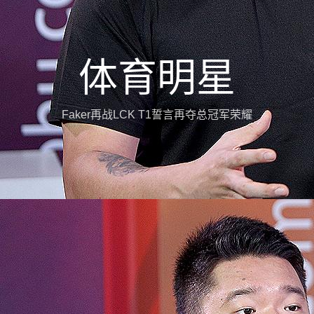
体育明星
Faker再战LCK T1誓言再夺总冠军荣耀