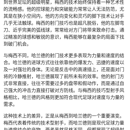
到世界足坛的超级明星，梅西的技术始终保持着一种艺术性
的流畅感。他的控球能力和突破能力常常让人无法防范，尤
其是在狭小空间内，他的方向变化和灵巧的脚下技术让对手
几乎无法触球。梅西的射门技巧也是超凡脱俗，他的左脚弯
刀、近乎完美的弧线球，常常给对方门将带来致命打击。通
过精准的球感和敏锐的意识，梅西能够在最复杂的局面下找
到破门机会。
与梅西不同，哈兰德的射门技术更多表现为力量和速度的结
合。哈兰德的进球方式往往依靠他的爆发力、迅捷的速度以
及一对强壮的身体。无论是反击中的高速插上，还是面对门
将的冷静推射，哈兰德展现了前所未有的效率。他的射门方
式非常直接，往往不需要过多的盘带和假动作，而是通过自
己强大的冲击力直接打破对方防线。与梅西的技巧型射手风
格相比，哈兰德的风格则更加符合现代足球对速度与力量的
需求。
这种技术上的差异，正是从梅西到哈兰德的一个重要演变。
梅西代表着传统的技术型射手，而哈兰德则是现代足球力量
与速度结合的产物。两者虽然风格不同，但都展现了超级射