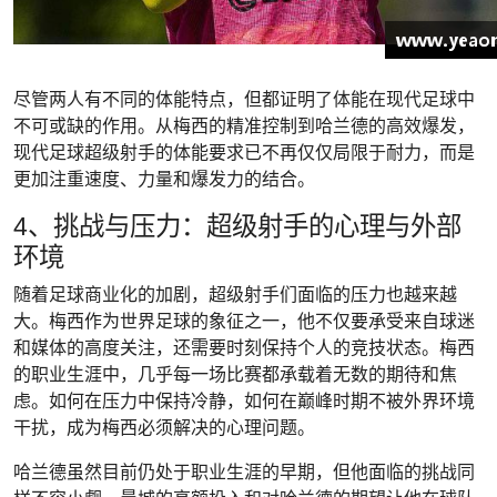
尽管两人有不同的体能特点，但都证明了体能在现代足球中
不可或缺的作用。从梅西的精准控制到哈兰德的高效爆发，
现代足球超级射手的体能要求已不再仅仅局限于耐力，而是
更加注重速度、力量和爆发力的结合。
4、挑战与压力：超级射手的心理与外部
环境
随着足球商业化的加剧，超级射手们面临的压力也越来越
大。梅西作为世界足球的象征之一，他不仅要承受来自球迷
和媒体的高度关注，还需要时刻保持个人的竞技状态。梅西
的职业生涯中，几乎每一场比赛都承载着无数的期待和焦
虑。如何在压力中保持冷静，如何在巅峰时期不被外界环境
干扰，成为梅西必须解决的心理问题。
哈兰德虽然目前仍处于职业生涯的早期，但他面临的挑战同