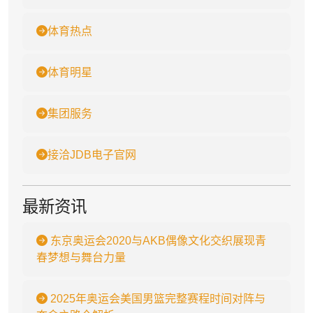
体育热点
体育明星
集团服务
接洽JDB电子官网
最新资讯
东京奥运会2020与AKB偶像文化交织展现青
春梦想与舞台力量
2025年奥运会美国男篮完整赛程时间对阵与