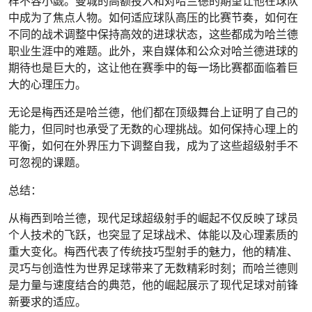
样不容小觑。曼城的高额投入和对哈兰德的期望让他在球队
中成为了焦点人物。如何适应球队高压的比赛节奏，如何在
不同的战术调整中保持高效的进球状态，这些都成为哈兰德
职业生涯中的难题。此外，来自媒体和公众对哈兰德进球的
期待也是巨大的，这让他在赛季中的每一场比赛都面临着巨
大的心理压力。
无论是梅西还是哈兰德，他们都在顶级舞台上证明了自己的
能力，但同时也承受了无数的心理挑战。如何保持心理上的
平衡，如何在外界压力下调整自我，成为了这些超级射手不
可忽视的课题。
总结：
从梅西到哈兰德，现代足球超级射手的崛起不仅反映了球员
个人技术的飞跃，也突显了足球战术、体能以及心理素质的
重大变化。梅西代表了传统技巧型射手的魅力，他的精准、
灵巧与创造性为世界足球带来了无数精彩时刻；而哈兰德则
是力量与速度结合的典范，他的崛起展示了现代足球对前锋
新要求的适应。