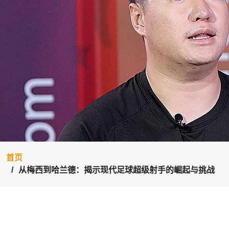
首页
从梅西到哈兰德：揭示现代足球超级射手的崛起与挑战