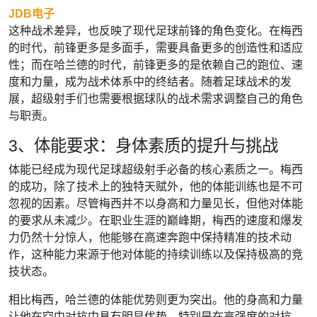
JDB电子
这种战术差异，也反映了现代足球前锋的角色变化。在梅西
的时代，前锋更多是多面手，需要具备更多的创造性和适应
性；而在哈兰德的时代，前锋更多的是依赖自己的跑位、速
度和力量，成为战术体系中的终结者。随着足球战术的发
展，超级射手们也需要根据球队的战术需求调整自己的角色
与职责。
3、体能要求：身体素质的提升与挑战
体能已经成为现代足球超级射手必备的核心素质之一。梅西
的成功，除了技术上的独特天赋外，他的体能训练也是不可
忽视的因素。尽管梅西并不以身高和力量见长，但他对体能
的要求从未减少。在职业生涯的巅峰期，梅西的速度和爆发
力仍然十分惊人，他能够在高速奔跑中保持精准的技术动
作，这种能力来源于他对体能的持续训练以及保持极高的竞
技状态。
相比梅西，哈兰德的体能优势则更为突出。他的身高和力量
让他在空中对抗中具有明显优势，特别是在高强度的对抗