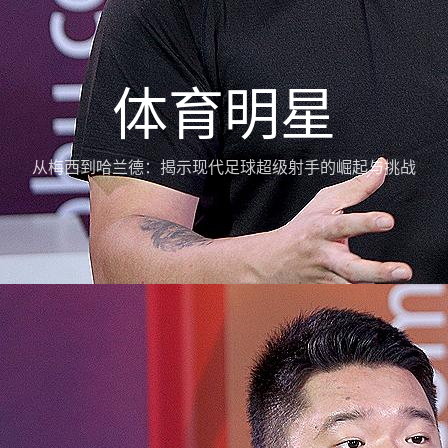
体育明星
从梅西到哈兰德：揭示现代足球超级射手的崛起与挑战