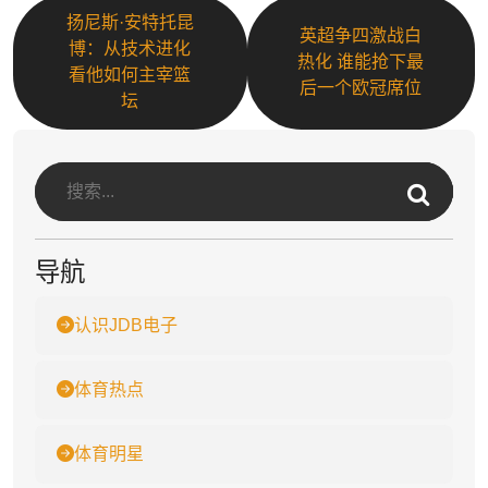
扬尼斯·安特托昆
英超争四激战白
博：从技术进化
热化 谁能抢下最
看他如何主宰篮
后一个欧冠席位
坛
导航
认识JDB电子
体育热点
体育明星