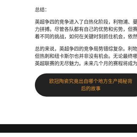
总结：
英超争四的竞争进入了白热化阶段，利物浦、
力拼搏。尽管各队都有自己的优势和劣势，但
着不同的挑战，如何在关键时刻抓住机会，依
总的来说，英超争四的竞争局势错综复杂。利
但热刺和纽卡斯尔也并非没有机会。无论最终
英超联赛的无尽魅力。未来几个月的赛程将成
欧冠陶瓷究竟出自哪个地方生产揭秘背
后的故事