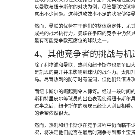
以曼联与纽卡斯尔的对决为例，尽管曼联控球
露出不少问题。这种进攻效率不足的状况使得
然而，曼联的优势在于他们的整体稳定性，尤
成熟的战术执行力，曼联在争四的竞争中仍然
最有可能竞争欧冠席位的球队之一。
4、其他竞争者的挑战与机
除了利物浦和曼联，热刺和纽卡斯尔也是争四
是凯恩的离开并未影响到球队的战斗力。太阳
马。尽管热刺的防守时有漏洞，但他们凭借进
而纽卡斯尔的崛起则令人惊讶。经过一段时间的
斯和特里皮尔等球员的出色表现使得纽卡斯尔
过半之后，纽卡斯尔的表现已经让人刮目相看
的希望依然很大。
然而，热刺和纽卡斯尔在竞争过程中仍面临不
况，将决定他们能否在最后时刻争夺到那个宝