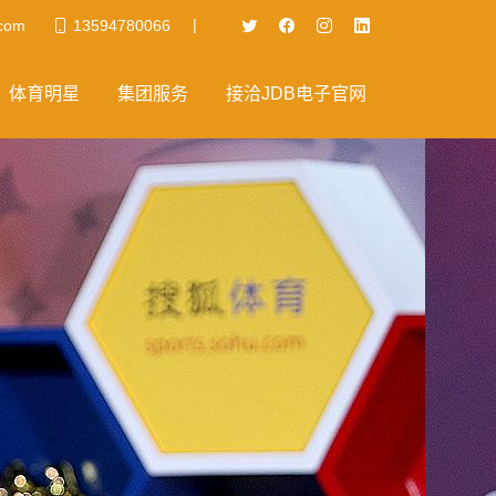
|
.com
13594780066
体育明星
集团服务
接洽JDB电子官网