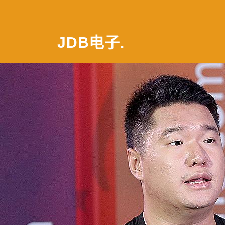
JDB电子
.