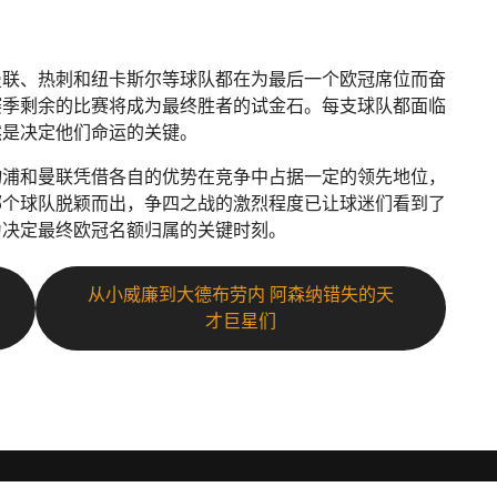
曼联、热刺和纽卡斯尔等球队都在为最后一个欧冠席位而奋
赛季剩余的比赛将成为最终胜者的试金石。每支球队都面临
然是决定他们命运的关键。
物浦和曼联凭借各自的优势在竞争中占据一定的领先地位，
哪个球队脱颖而出，争四之战的激烈程度已让球迷们看到了
为决定最终欧冠名额归属的关键时刻。
从小威廉到大德布劳内 阿森纳错失的天
才巨星们