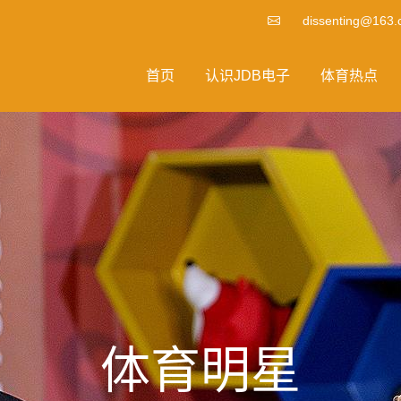
dissenting@163
首页
认识JDB电子
体育热点
体育明星