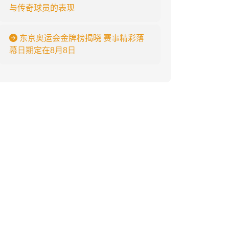
与传奇球员的表现
东京奥运会金牌榜揭晓 赛事精彩落
幕日期定在8月8日