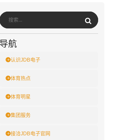
导航
认识JDB电子
体育热点
体育明星
集团服务
接洽JDB电子官网