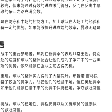
率较高，但未能通过有效的进攻破门得分，反而在反击中暴
曼联的争四之路充满变数。
其是在防守和中场的控制方面。加上球队在大场面的经验和
具备一定的优势。如果能够提升进攻端的效率，曼联无疑是
遇
大战中的重要参与者。热刺在新赛季的表现非常出色，特别
升起的速度和球队的整体配合让他们成为了争四中的一匹黑
攻端的优势，依然能够在强队面前占得先机。
重建，球队的整体实力得到了大幅提升。布鲁诺·吉马良
具备了较强的竞争力。尽管他们的经验不足，但在英超赛季
。如果他们能够在接下来的比赛中保持稳定，争夺欧冠席位
少挑战。球队的稳定性、赛程安排以及关键球员的健康状
贵的欧冠席位。