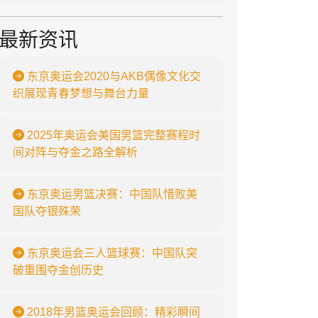
最新资讯
东京奥运会2020与AKB偶像文化交
织展现青春梦想与舞台力量
2025年奥运会美国男篮完整赛程时
间对阵与夺金之路全解析
东京奥运男篮决赛：中国队惜败美
国队夺银殊荣
东京奥运会三人篮球赛：中国队突
破重围夺金创历史
2018年男篮奥运会回顾：精彩瞬间